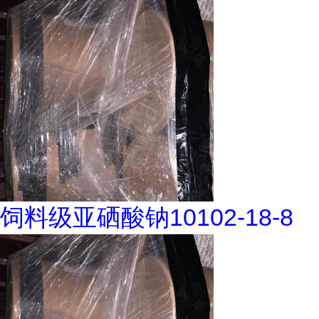
饲料级亚硒酸钠10102-18-8