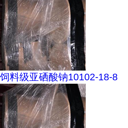
饲料级亚硒酸钠10102-18-8