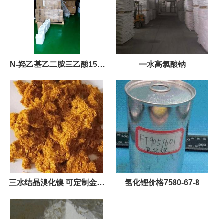
N-羟乙基乙二胺三乙酸150-
一水高氯酸钠
39-0
三水结晶溴化镍 可定制金杂
氢化锂价格7580-67-8
7789-49-3