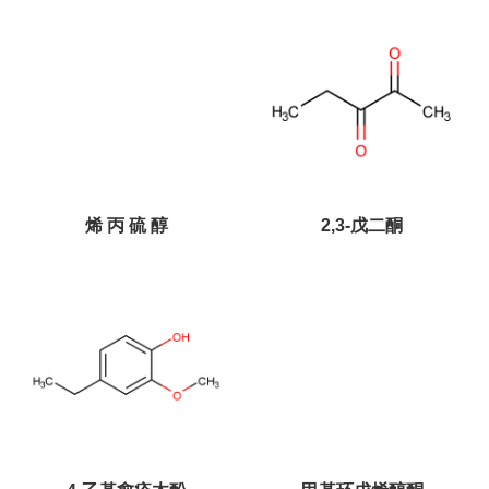
烯 丙 硫 醇
2,3-戊二酮