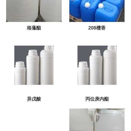
格蓬酯
208檀香
异戊酸
丙位庚内酯