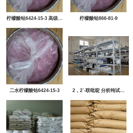
柠檬酸钴6424-15-3 高级镀
柠檬酸钴866-81-9
钴原料
二水柠檬酸钴6424-15-3
2，2`-联吡啶 分析纯试剂
AR，99%