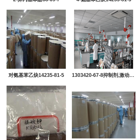
对氨基苯乙炔14235-81-5
1303420-67-8抑制剂,激动剂,
阻断剂PLX5622