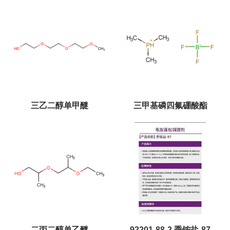
三乙二醇单甲醚
三甲基磷四氟硼酸酯
二丙二醇单乙醚
92201-88-2 季铵盐-87