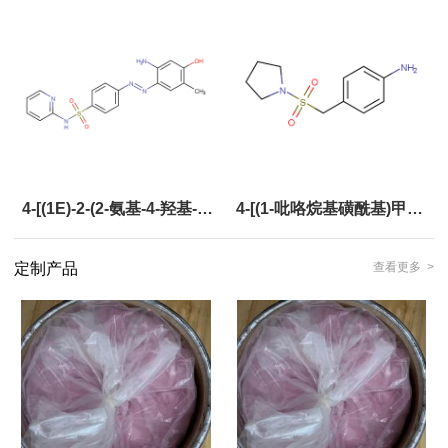
氰苯
4-[(1E)-2-(2-氨基-4-羟基-5-
4-[(1-吡咯烷基磺酰基)甲基]
甲基苯基)偶氮]-N-2-吡啶基
苯胺
定制产品
查看更多 >
苯磺酰胺