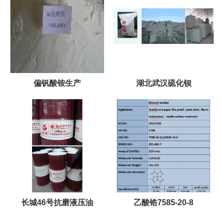
偏钒酸铵生产
湖北武汉硫化钡
长城46号抗磨液压油
乙酸锆7585-20-8