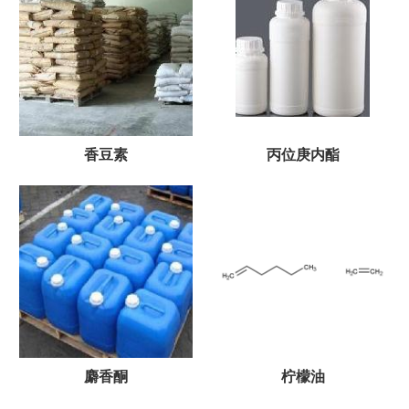
香豆素
丙位庚内酯
麝香酮
柠檬油