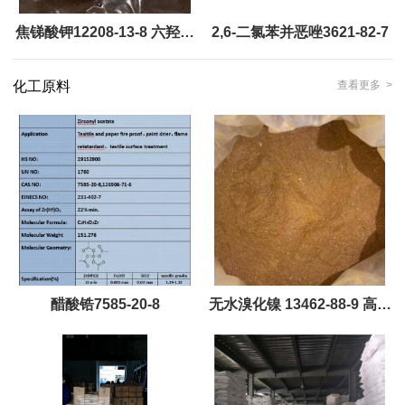
焦锑酸钾12208-13-8 六羟基
2,6-二氯苯并恶唑3621-82-7
锑酸钾
化工原料
查看更多 >
醋酸锆7585-20-8
无水溴化镍 13462-88-9 高纯
可定制