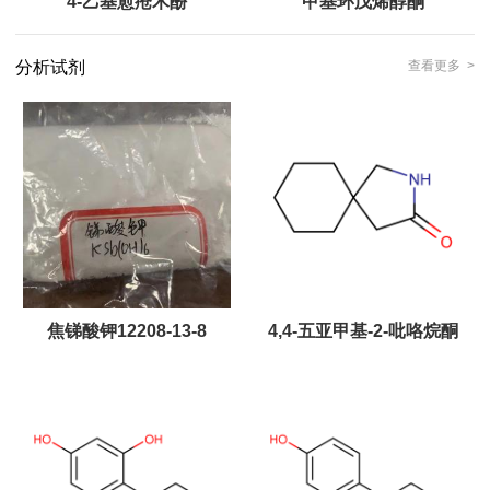
4-乙基愈疮木酚
甲基环戊烯醇酮
分析试剂
查看更多 >
焦锑酸钾12208-13-8
4,4-五亚甲基-2-吡咯烷酮