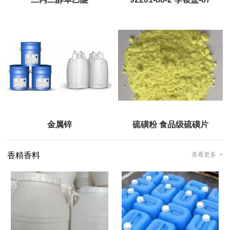
金属锌
硫磺粉 食品级硫磺片
香精香料
查看更多 >