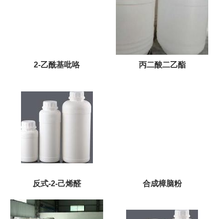
2-乙酰基吡咯
丙二酸二乙酯
反式-2-己烯醛
合成樟脑粉