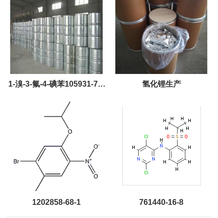
1-溴-3-氟-4-碘苯105931-73-
氢化锂生产
5
1202858-68-1
761440-16-8