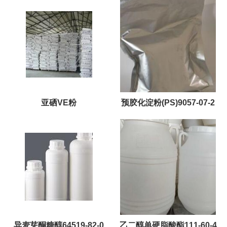
126-13-6
9
亚硒VE粉
预胶化淀粉(PS)9057-07-2
异麦芽酮糖醇64519-82-0
乙二醇单硬脂酸酯111-60-4