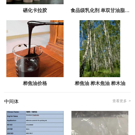
硒化卡拉胶
食品级乳化剂 单双甘油脂肪
酸酯
桦焦油价格
桦焦油 桦木焦油 桦木油
中间体
查看更多 >