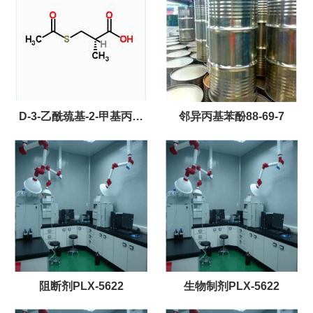
D-3-乙酰巯基-2-甲基丙酸
邻异丙基苯酚88-69-7
76497-39-7
阻断剂PLX-5622
生物制剂PLX-5622