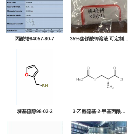
丙酸锆84057-80-7
35%焦锑酸钾溶液 可定制浓
度
糠基硫醇98-02-2
3-乙酰硫基-2-甲基丙酰氯
74345-73-6