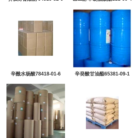
辛酰水杨酸78418-01-6
辛癸酸甘油酯65381-09-1