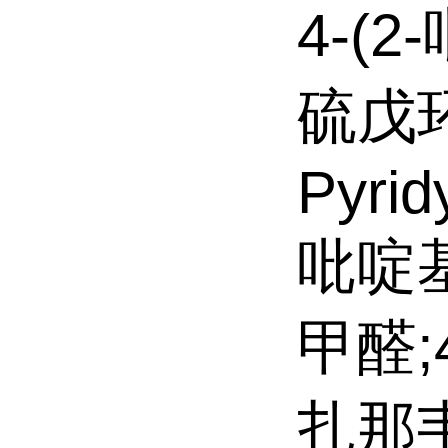
4-(2
硫戊环-
Pyrid
吡啶基
甲醛;
扎那韦