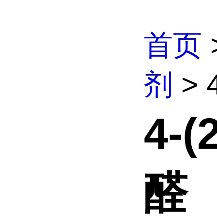
首页
剂
> 
4-
醛