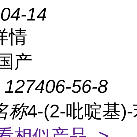
-04-14
详情
国产
：
127406-56-8
名称
4-(2-吡啶基)
看相似产品 >