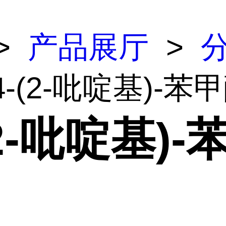
>
产品展厅
>
4-(2-吡啶基)-苯
(2-吡啶基)-