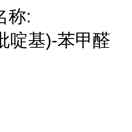
名称:
2-吡啶基)-苯甲醛