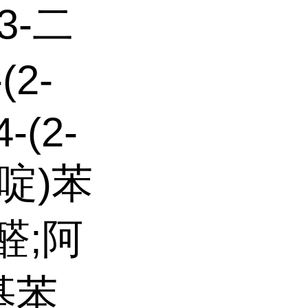
3-二
(2-
4-(2-
吡啶)苯
醛;阿
基苯