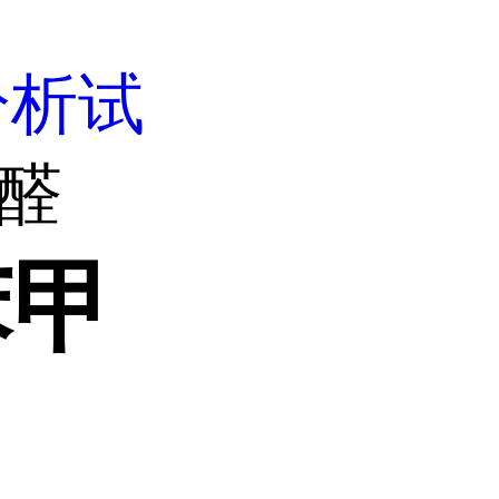
分析试
甲醛
苯甲