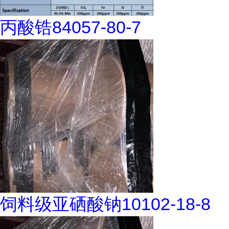
丙酸锆84057-80-7
饲料级亚硒酸钠10102-18-8