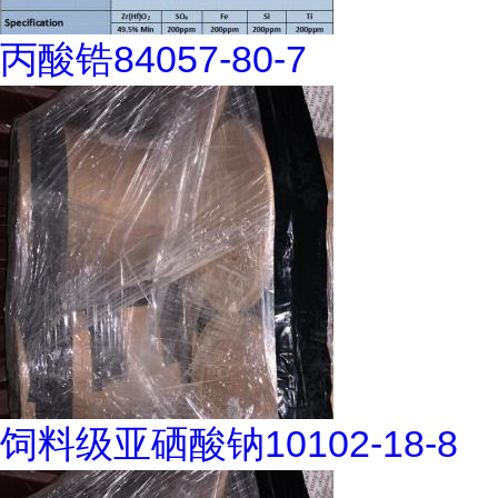
丙酸锆84057-80-7
饲料级亚硒酸钠10102-18-8