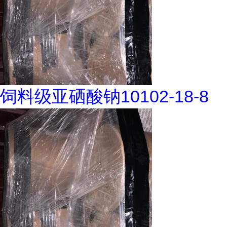
饲料级亚硒酸钠10102-18-8