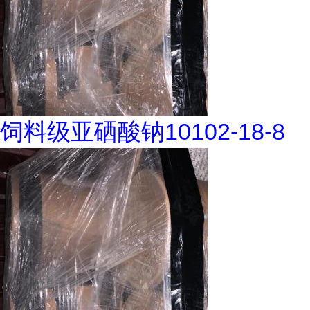
饲料级亚硒酸钠10102-18-8