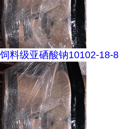
饲料级亚硒酸钠10102-18-8