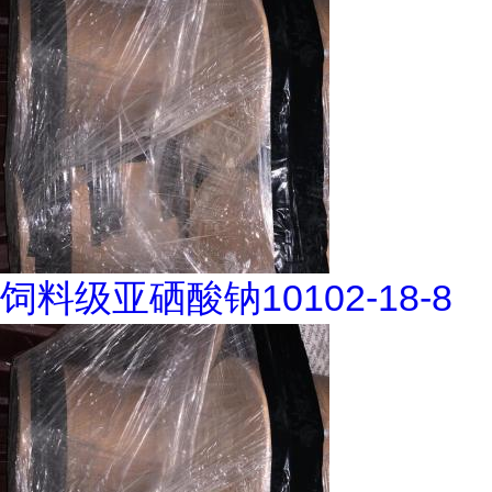
饲料级亚硒酸钠10102-18-8