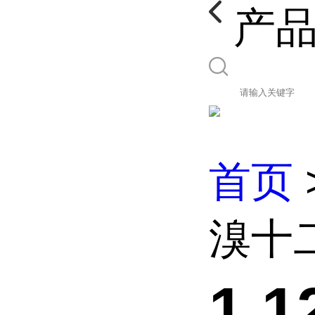
产
首页
溴十
1,