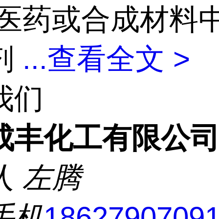
医药或合成材料
剂
...
查看全文 >
我们
成丰化工有限公
人
左腾
手机
1862790709