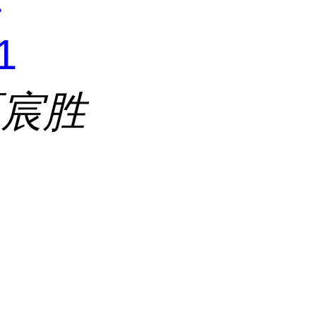
1
区宸胜