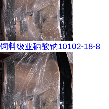
饲料级亚硒酸钠10102-18-8