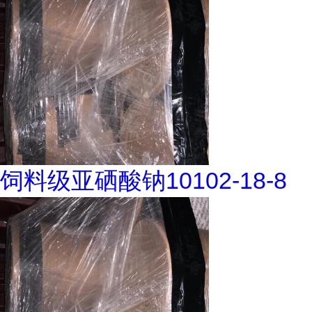
饲料级亚硒酸钠10102-18-8