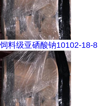
饲料级亚硒酸钠10102-18-8