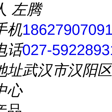
人
左腾
手机
1862790709
电话
027-5922893
地址
武汉市汉阳
中心
产品