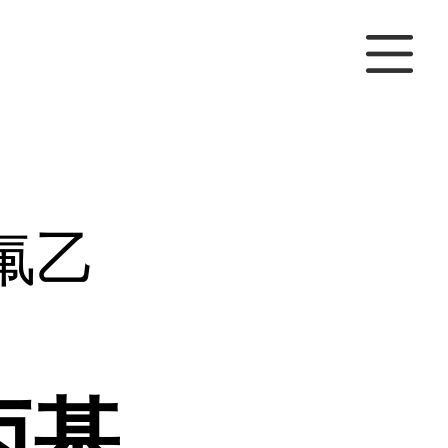
氟乙
丙基