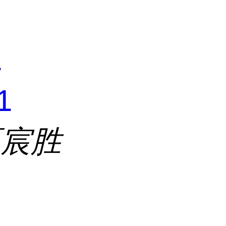
1
1
区宸胜