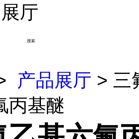
品展厅
搜索
>
产品展厅
> 三
氟丙基醚
氟乙基六氟