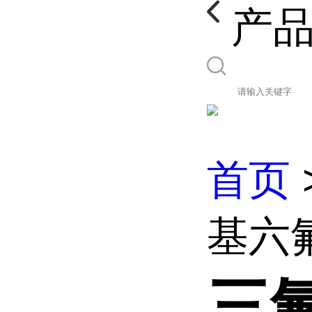
产
首页
基六
三