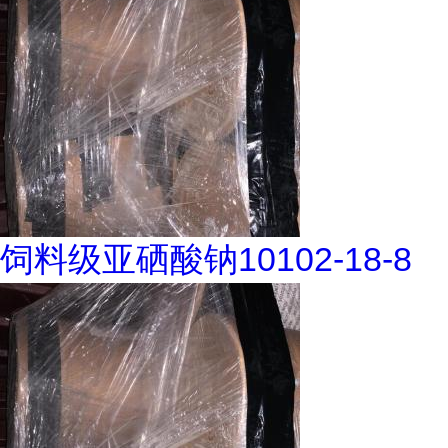
饲料级亚硒酸钠10102-18-8