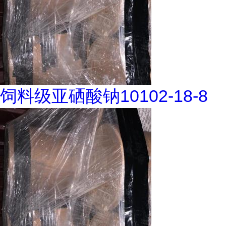
饲料级亚硒酸钠10102-18-8