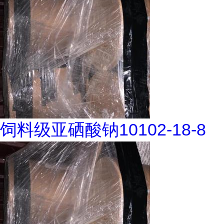
饲料级亚硒酸钠10102-18-8