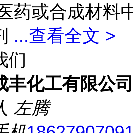
医药或合成材料
剂
...
查看全文 >
我们
成丰化工有限公
人
左腾
手机
1862790709