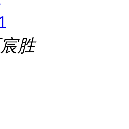
1
区宸胜