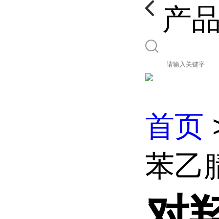
产
首页
苯乙
对