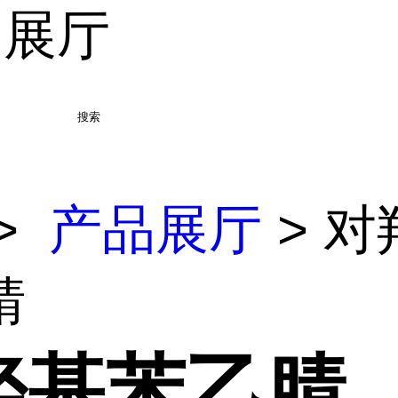
品展厅
搜索
>
产品展厅
> 对
腈
羟基苯乙腈