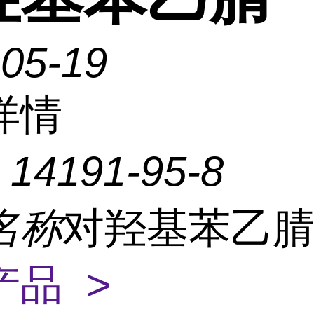
-05-19
详情
：
14191-95-8
名称
对羟基苯乙
产品 >