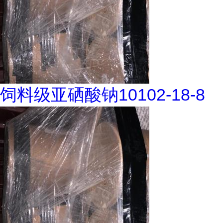
饲料级亚硒酸钠10102-18-8