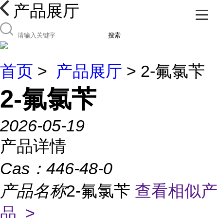
产品展厅
搜索
首页
>
产品展厅
> 2-氟氯苄
2-氟氯苄
2026-05-19
产品详情
Cas：
446-48-0
产品名称
2-氟氯苄
查看相似产
品 >