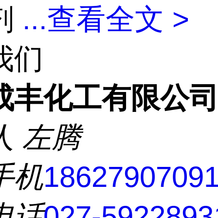
剂
...
查看全文 >
我们
成丰化工有限公
人
左腾
手机
1862790709
电话
027-5922893