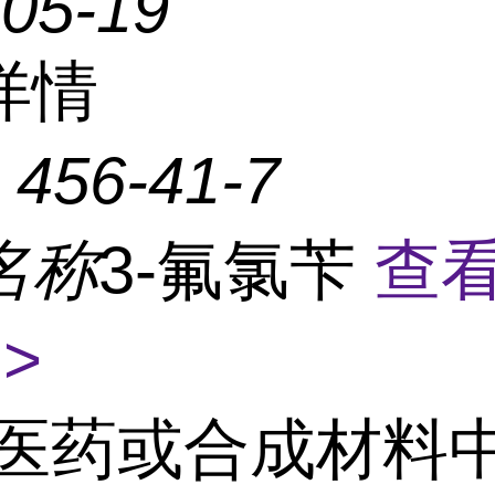
-05-19
详情
：
456-41-7
名称
3-氟氯苄
查
>
医药或合成材料