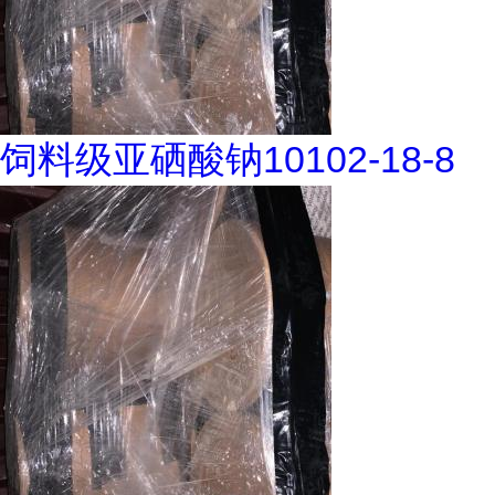
饲料级亚硒酸钠10102-18-8