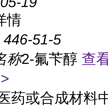
-05-19
详情
：
446-51-5
名称
2-氟苄醇
查
>
医药或合成材料