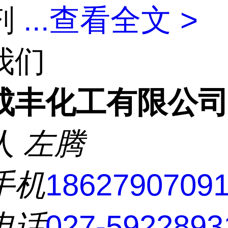
剂
...
查看全文 >
我们
成丰化工有限公
人
左腾
手机
1862790709
电话
027-5922893