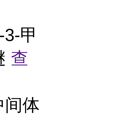
-3-甲
醚
查
中间体