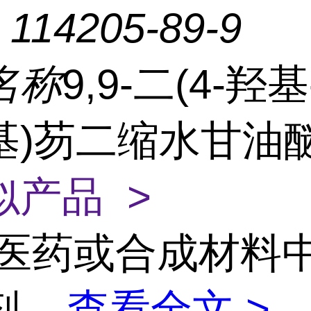
：
114205-89-9
名称
9,9-二(4-羟基
基)芴二缩水甘油
似产品 >
医药或合成材料
剂
...
查看全文 >