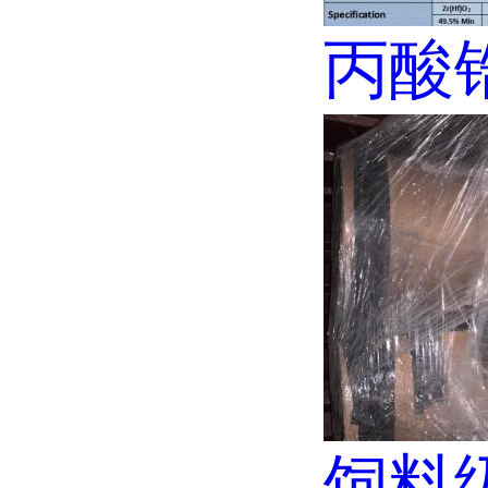
丙酸锆8
饲料级