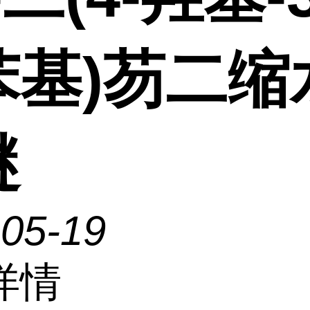
苯基)芴二缩
醚
-05-19
详情