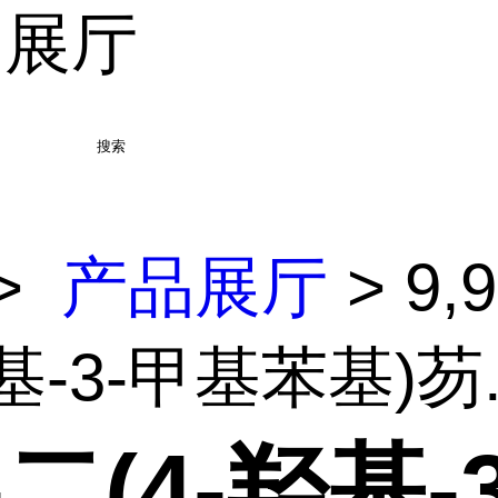
品展厅
搜索
>
产品展厅
> 9,
基-3-甲基苯基)芴.
9-二(4-羟基-