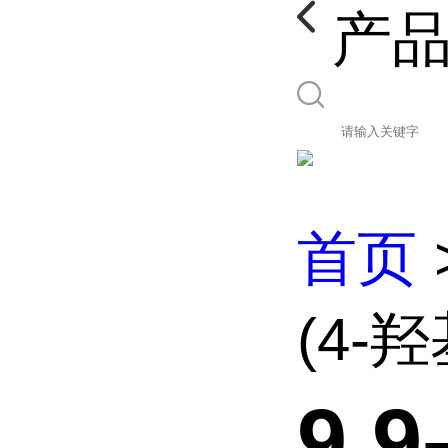
产
首页
(4-羟
9,