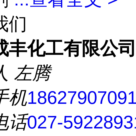
我们
成丰化工有限公
人
左腾
手机
1862790709
电话
027-5922893