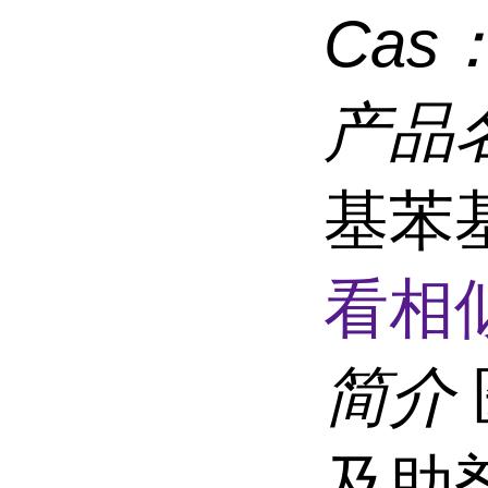
Cas
产品
基苯
看相
简介
及助