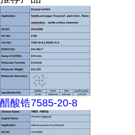
醋酸锆7585-20-8