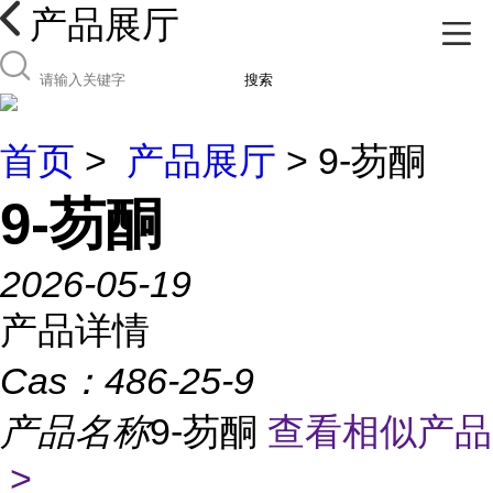
产品展厅
搜索
首页
>
产品展厅
> 9-芴酮
9-芴酮
2026-05-19
产品详情
Cas：
486-25-9
产品名称
9-芴酮
查看相似产品
>