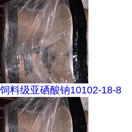
饲料级亚硒酸钠10102-18-8