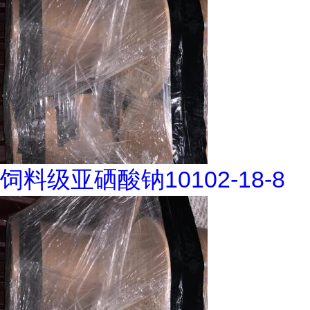
饲料级亚硒酸钠10102-18-8