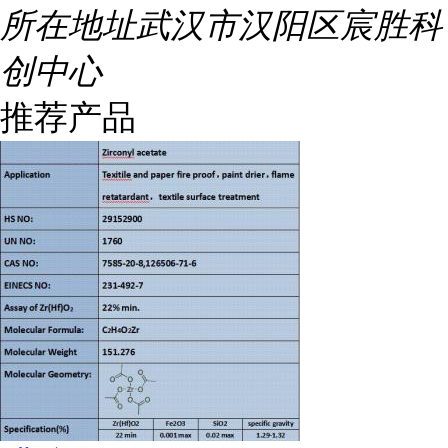
所在地址
武汉市汉阳区宸胜科
创中心
推荐产品