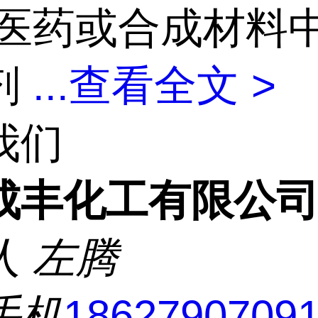
医药或合成材料
剂
...
查看全文 >
我们
成丰化工有限公
人
左腾
手机
1862790709