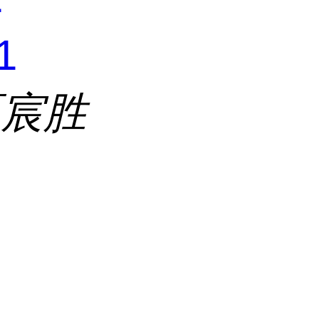
1
区宸胜