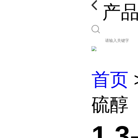
产
首页
硫醇
1,