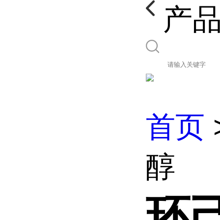
产
首页
醇
环