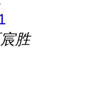
1
区宸胜