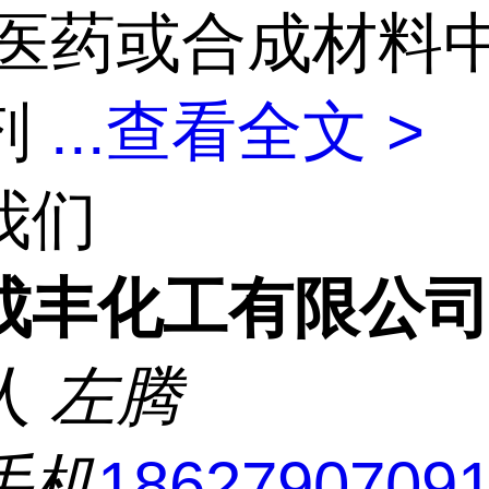
医药或合成材料
剂
...
查看全文 >
我们
成丰化工有限公
人
左腾
手机
1862790709