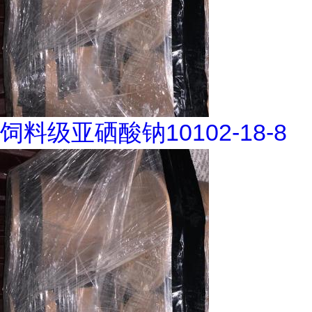
饲料级亚硒酸钠10102-18-8