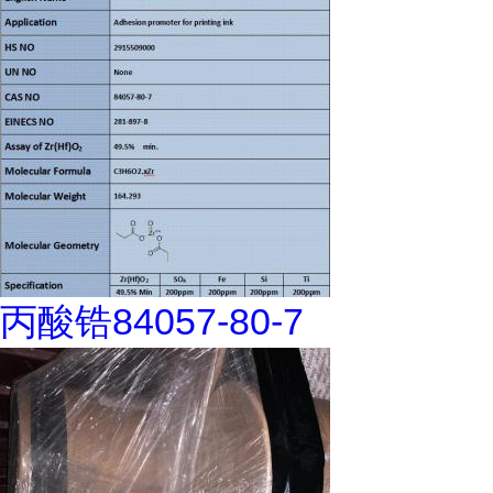
丙酸锆84057-80-7