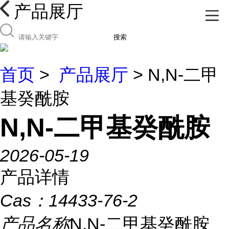
产品展厅
搜索
首页
>
产品展厅
> N,N-二甲
基癸酰胺
N,N-二甲基癸酰胺
2026-05-19
产品详情
Cas：
14433-76-2
产品名称
N,N-二甲基癸酰胺