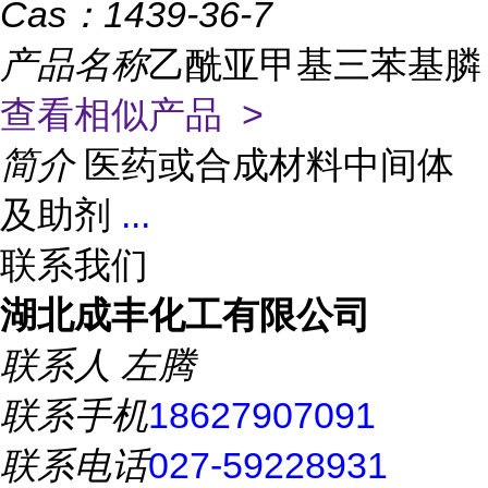
Cas：
1439-36-7
产品名称
乙酰亚甲基三苯基膦
查看相似产品 >
简介
医药或合成材料中间体
及助剂
...
联系我们
湖北成丰化工有限公司
联系人
左腾
联系手机
18627907091
联系电话
027-59228931