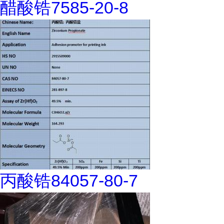
醋酸锆7585-20-8
丙酸锆84057-80-7