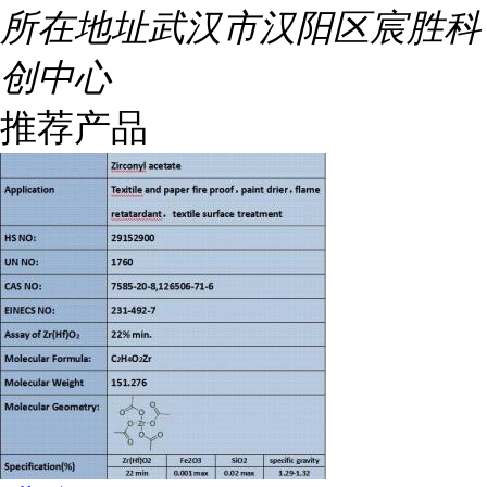
所在地址
武汉市汉阳区宸胜科
创中心
推荐产品