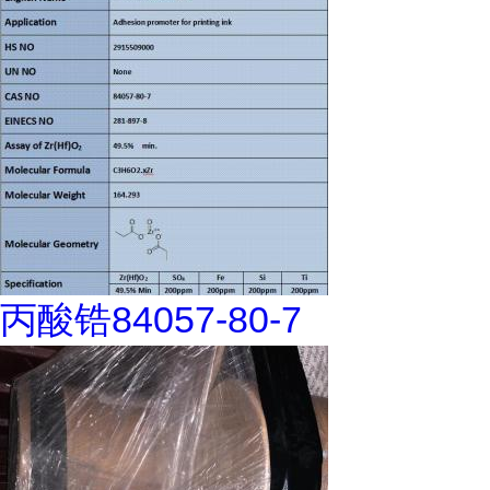
丙酸锆84057-80-7