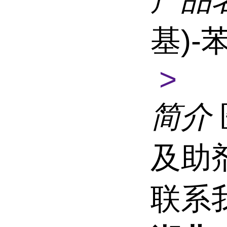
基)
>
简介
及助
联系