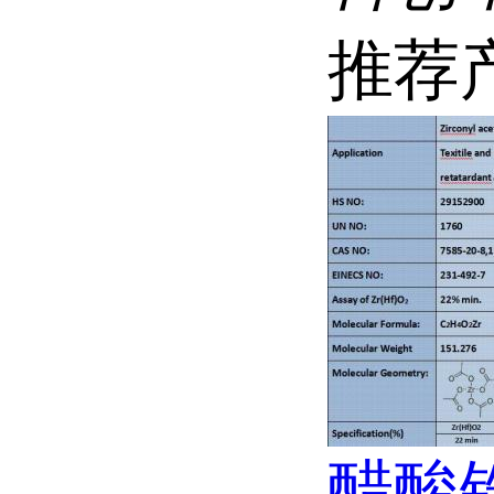
推荐
醋酸锆7