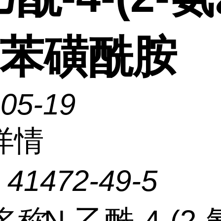
-苯磺酰胺
-05-19
详情
：
41472-49-5
名称
N-乙酰-4-(2