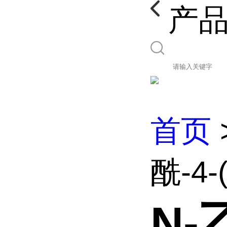
产
首页
酰-4
N-