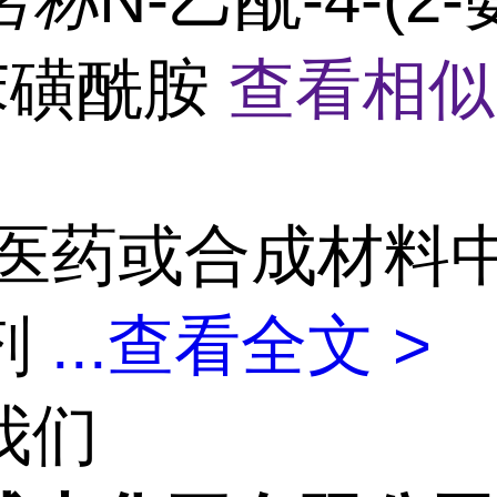
-苯磺酰胺
查看相似
医药或合成材料
剂
...
查看全文 >
我们