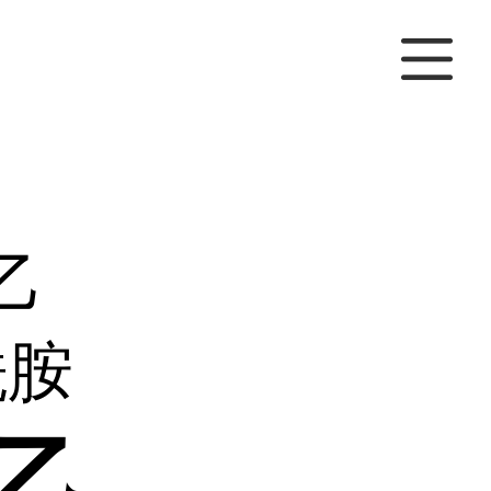
-乙
酰胺
氨乙