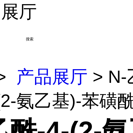
品展厅
搜索
>
产品展厅
> N
-(2-氨乙基)-苯磺
乙酰-4-(2-