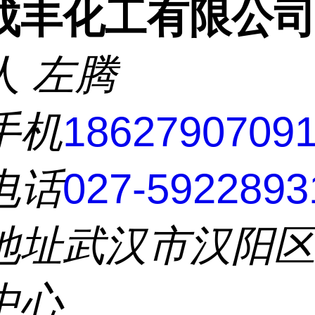
成丰化工有限公
人
左腾
手机
1862790709
电话
027-5922893
地址
武汉市汉阳
中心