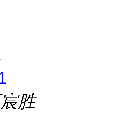
司
1
1
区宸胜