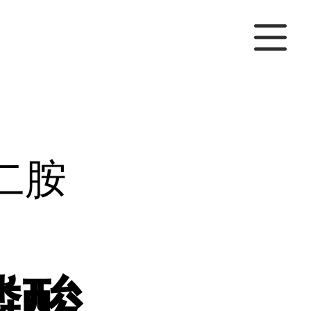
二胺
膦酸