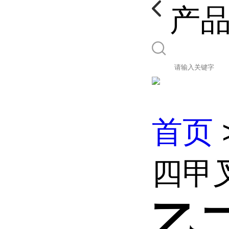
产
首页
四甲叉
乙