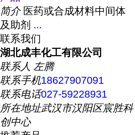
简介
医药或合成材料中间体
及助剂
...
联系我们
湖北成丰化工有限公司
联系人
左腾
联系手机
18627907091
联系电话
027-59228931
所在地址
武汉市汉阳区宸胜科
创中心