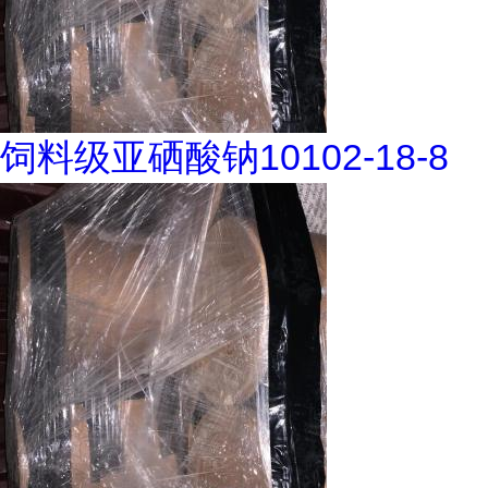
饲料级亚硒酸钠10102-18-8