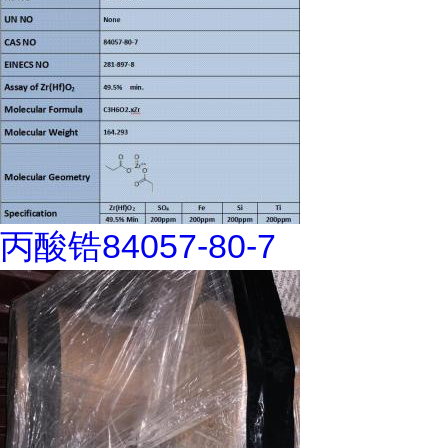
丙酸锆84057-80-7