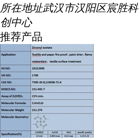
所在地址
武汉市汉阳区宸胜科
创中心
推荐产品