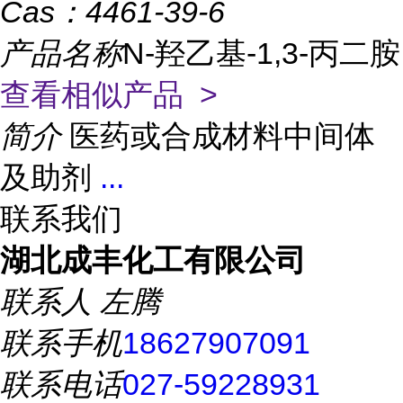
Cas：
4461-39-6
产品名称
N-羟乙基-1,3-丙二胺
查看相似产品 >
简介
医药或合成材料中间体
及助剂
...
联系我们
湖北成丰化工有限公司
联系人
左腾
联系手机
18627907091
联系电话
027-59228931