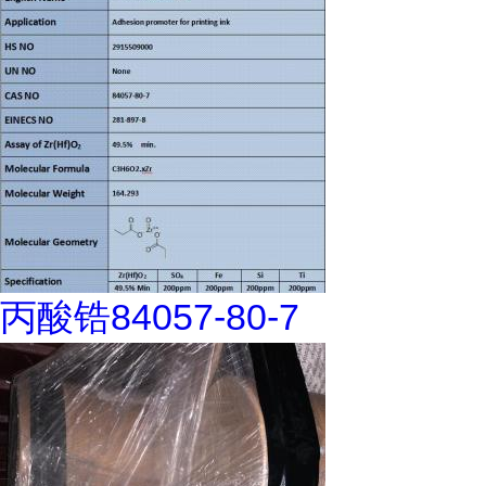
丙酸锆84057-80-7