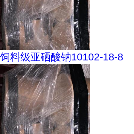
饲料级亚硒酸钠10102-18-8