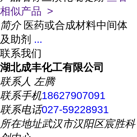
相似产品 >
简介
医药或合成材料中间体
及助剂
...
联系我们
湖北成丰化工有限公司
联系人
左腾
联系手机
18627907091
联系电话
027-59228931
所在地址
武汉市汉阳区宸胜科