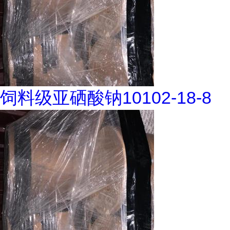
饲料级亚硒酸钠10102-18-8