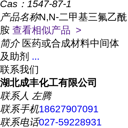
Cas：
1547-87-1
产品名称
N,N-二甲基三氟乙酰
胺
查看相似产品 >
简介
医药或合成材料中间体
及助剂
...
联系我们
湖北成丰化工有限公司
联系人
左腾
联系手机
18627907091
联系电话
027-59228931