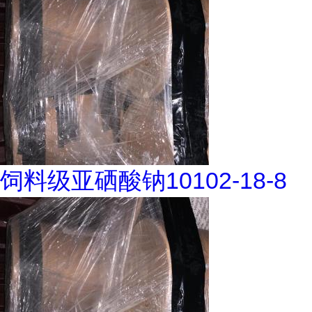
饲料级亚硒酸钠10102-18-8