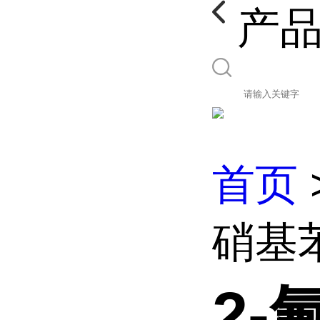
产
首页
硝基
2-