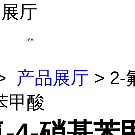
品展厅
搜索
>
产品展厅
> 2-
苯甲酸
氟-4-硝基苯