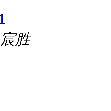
1
区宸胜