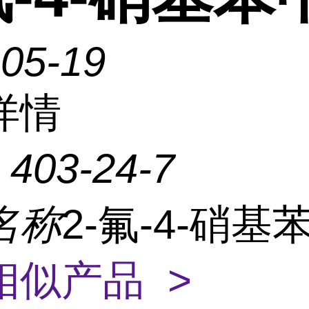
-05-19
详情
：
403-24-7
名称
2-氟-4-硝基
相似产品 >