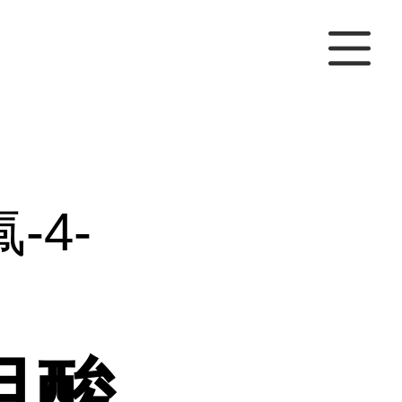
氟-4-
甲酸