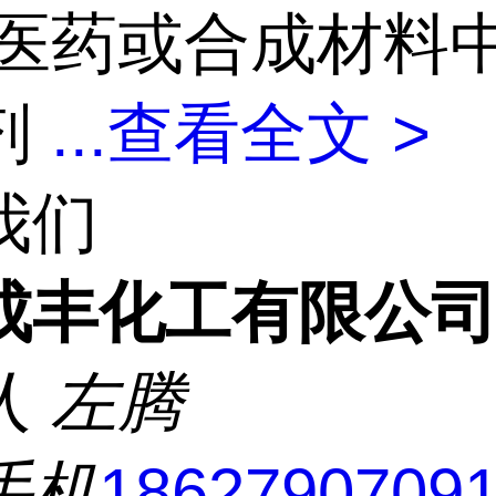
医药或合成材料
剂
...
查看全文 >
我们
成丰化工有限公
人
左腾
手机
1862790709