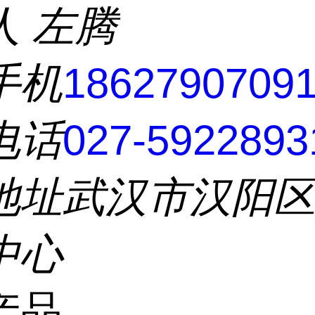
人
左腾
手机
1862790709
电话
027-5922893
地址
武汉市汉阳
中心
产品