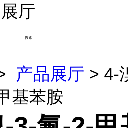
品展厅
搜索
>
产品展厅
> 4-
-甲基苯胺
溴-3-氟-2-