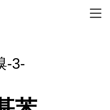
溴-3-
甲基苯