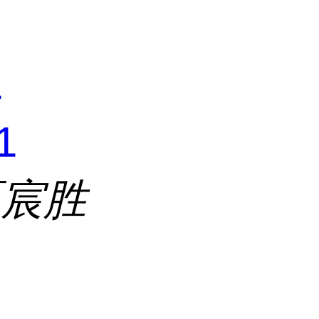
1
1
区宸胜