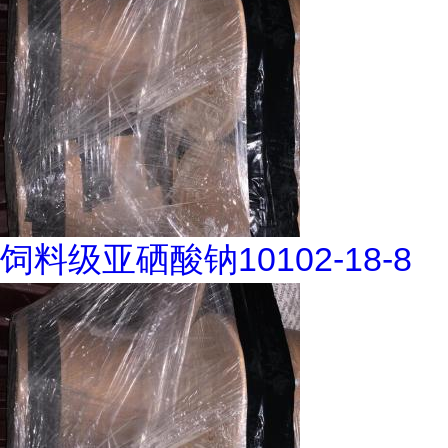
饲料级亚硒酸钠10102-18-8