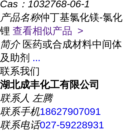
Cas：
1032768-06-1
产品名称
仲丁基氯化镁-氯化
锂
查看相似产品 >
简介
医药或合成材料中间体
及助剂
...
联系我们
湖北成丰化工有限公司
联系人
左腾
联系手机
18627907091
联系电话
027-59228931