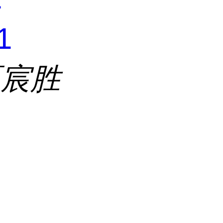
1
区宸胜