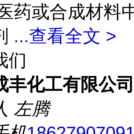
医药或合成材料
剂
...
查看全文 >
我们
成丰化工有限公
人
左腾
手机
1862790709