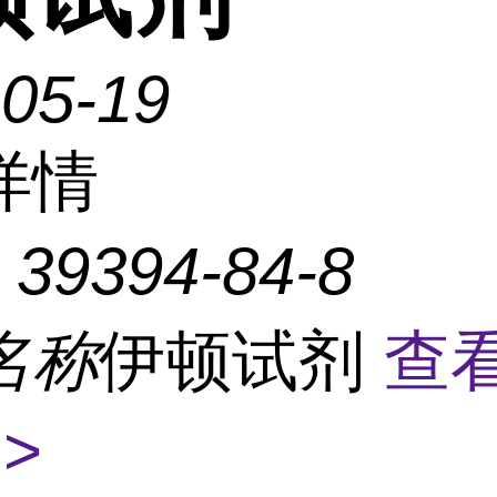
-05-19
详情
：
39394-84-8
名称
伊顿试剂
查
>