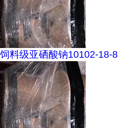
饲料级亚硒酸钠10102-18-8