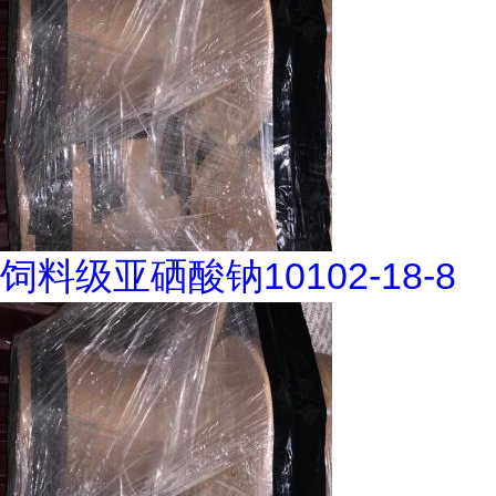
饲料级亚硒酸钠10102-18-8